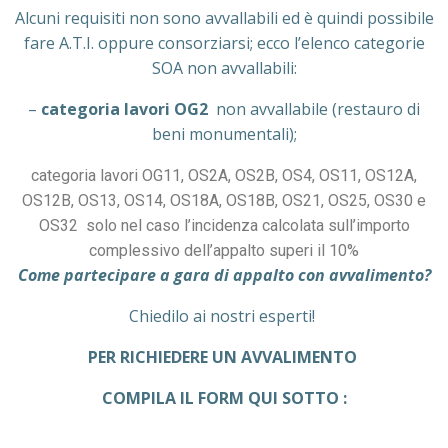
Alcuni requisiti non sono avvallabili ed è quindi possibile
fare A.T.I. oppure consorziarsi; ecco l’elenco categorie
SOA non avvallabili:
–
categoria lavori OG2
non avvallabile (restauro di
beni monumentali);
categoria lavori OG11, OS2A, OS2B, OS4, OS11, OS12A,
OS12B, OS13, OS14, OS18A, OS18B, OS21, OS25, OS30 e
OS32
solo nel caso l’incidenza calcolata sull’importo
complessivo dell’appalto superi il 10%
Come partecipare a gara di appalto con avvalimento?
Chiedilo ai nostri esperti!
PER RICHIEDERE UN AVVALIMENTO
COMPILA IL FORM QUI SOTTO :