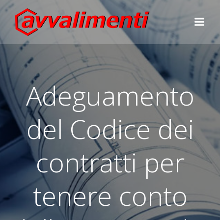
Vai
al
contenuto
Adeguamento
del Codice dei
contratti per
tenere conto