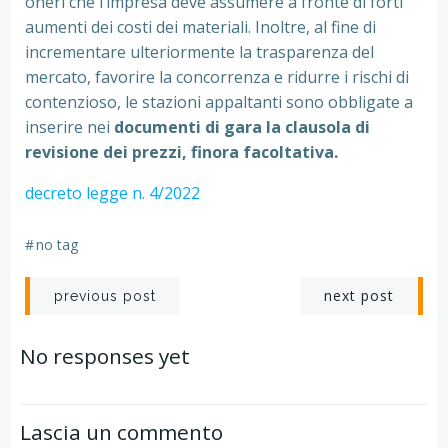
oneri che l’impresa deve assumere a fronte di forti
aumenti dei costi dei materiali. Inoltre, al fine di
incrementare ulteriormente la trasparenza del
mercato, favorire la concorrenza e ridurre i rischi di
contenzioso, le stazioni appaltanti sono obbligate a
inserire nei
documenti di gara la clausola di
revisione dei prezzi, finora facoltativa.
decreto legge n. 4/2022
#
no tag
Post
Post
next post
previous post
navigation
navigation
No responses yet
Lascia un commento